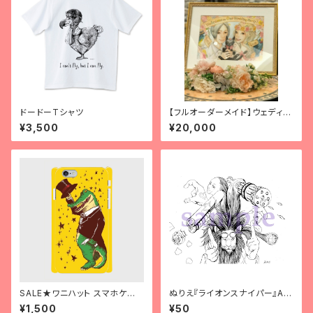
ドードーTシャツ
【フルオーダーメイド】ウェディン
グウェルカムボード
¥3,500
¥20,000
SALE★ワニハット スマホケー
ぬりえ『ライオンスナイパー』A4
ス
サイズ
¥1,500
¥50