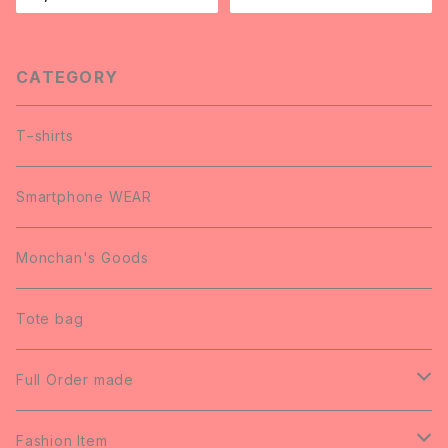
CATEGORY
T−shirts
Smartphone WEAR
Monchan's Goods
Tote bag
Full Order made
Wedding Welcome Board
Fashion Item