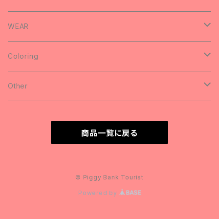
Art Panel
Umbrella
WEAR
Badge
SWEAT
Coloring
Button Badges
animal
Other
yuu & Rick's Coloring
PiggyBankCircuit vol.5のまえ
商品一覧に戻る
Light and Darkness
Donations
© Piggy Bank Tourist
Powered by