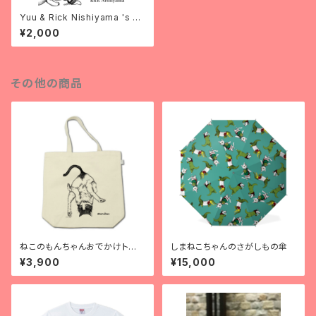
Yuu & Rick Nishiyama 's C
oloring 1 Light and Darkne
¥2,000
ss English sub Downroad
edition
その他の商品
ねこのもんちゃんおでかけトート
しまねこちゃんのさがしもの傘
バッグ
¥3,900
¥15,000